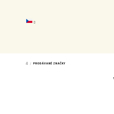
Přejít
na
obsah
/
PRODÁVANÉ ZNAČKY
DOMŮ