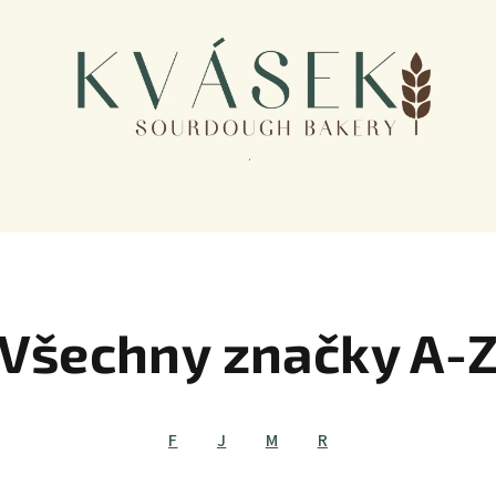
Všechny značky A-
F
J
M
R