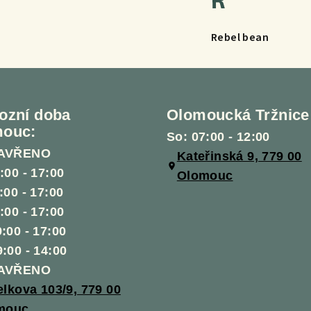
Rebel bean
ozní doba
Olomoucká Tržnice
ouc:
So: 07:00 - 12:00
ZAVŘENO
Kateřinská 9, 779 00
:00 - 17:00
Olomouc
:00 - 17:00
:00 - 17:00
:00 - 17:00
9:00 - 14:00
ZAVŘENO
lkova 103/9, 779 00
mouc