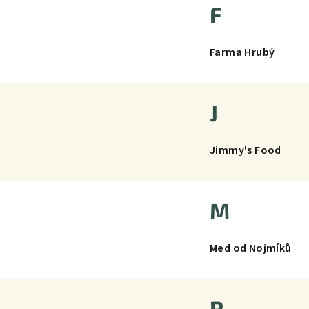
F
Farma Hrubý
J
Jimmy's Food
M
Med od Nojmíků
R