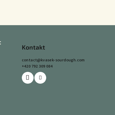
:
Kontakt
contact
@
kvasek-sourdough.com
+420 792 309 084