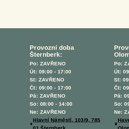
Z
á
Provozní doba
Prov
p
Šternberk:
Olom
a
Po: ZAVŘENO
Po: 
Út: 09:00 - 17:00
Út: 09
t
St: ZAVŘENO
St: 09
í
Čt: 09:00 - 17:00
Čt: 09
Pá: ZAVŘENO
Pá: 09
So: 08:00 - 14:00
So: 0
Ne: ZAVŘENO
Ne: 
Hlavní Náměstí. 103/9, 785
Have
01 Šternberk
Olo