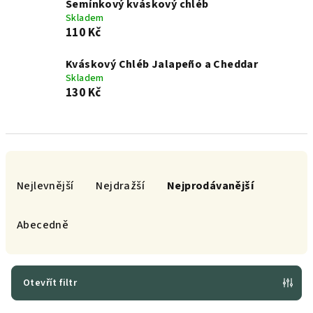
Semínkový kváskový chléb
Skladem
110 Kč
Kváskový Chléb Jalapeño a Cheddar
Skladem
130 Kč
Ř
a
Nejlevnější
Nejdražší
Nejprodávanější
z
e
Abecedně
n
í
p
Otevřít filtr
r