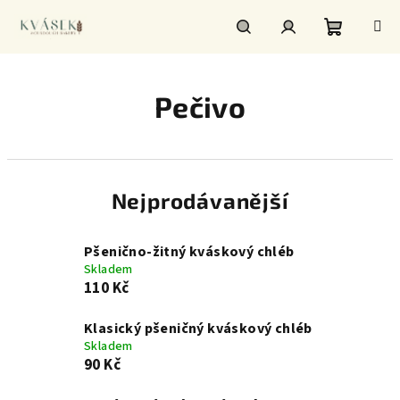
Přejít
na
obsah
Nákupní
Hledat
Přihlášení
Pečivo
košík
Nejprodávanější
Pšenično-žitný kváskový chléb
Skladem
110 Kč
Klasický pšeničný kváskový chléb
Skladem
90 Kč