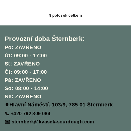
8
položek celkem
O
v
Z
l
á
á
Provozní doba Šternberk:
p
d
Po: ZAVŘENO
a
a
Út: 09:00 - 17:00
c
t
St: ZAVŘENO
í
í
p
Čt: 09:00 - 17:00
r
Pá: ZAVŘENO
v
So: 08:00 - 14:00
k
Ne: ZAVŘENO
y
Hlavní Náměstí. 103/9, 785 01 Šternberk
v
ý
📞 +420 792 309 084
p
✉️ sternberk@kvasek-sourdough.com
i