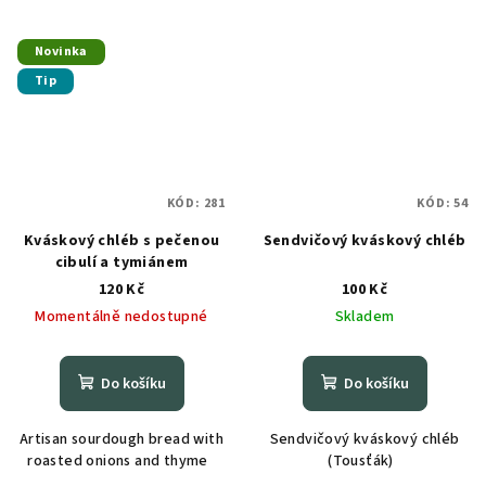
Novinka
Tip
KÓD:
281
KÓD:
54
Kváskový chléb s pečenou
Sendvičový kváskový chléb
cibulí a tymiánem
120 Kč
100 Kč
Momentálně nedostupné
Skladem
Do košíku
Do košíku
Artisan sourdough bread with
Sendvičový kváskový chléb
roasted onions and thyme
(Tousťák)