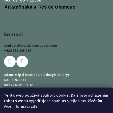
So: 07:00 - 12:00
Kateřinská 9, 779 00 Olomouc
Kontakt
contact
@
kvasek-sourdough.com
+420 792 309 084
Adam Drápal (Kvásek Sourdough Bakery)
IČO: 21927871
DIČ: CZ0204094165
T&C
Od 1. 7. 2026 provozuje e-shop společnost Uribe Drápal s.r.o.
Tento web používá soubory cookie. Dalším procházením
tohoto webu vyjadřujete souhlas s jejich používáním..
Více informací
zde
.