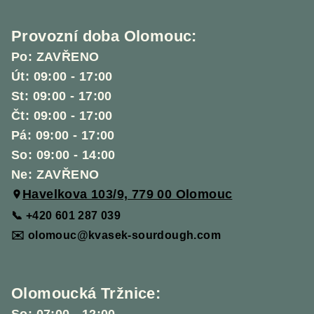
s
u
Provozní doba Olomouc:
Po: ZAVŘENO
Út: 09:00 - 17:00
St: 09:00 - 17:00
Čt: 09:00 - 17:00
Pá: 09:00 - 17:00
So: 09:00 - 14:00
Ne: ZAVŘENO
Havelkova 103/9, 779 00 Olomouc
📞 +420 601 287 039
✉️ olomouc@kvasek-sourdough.com
Olomoucká Tržnice: