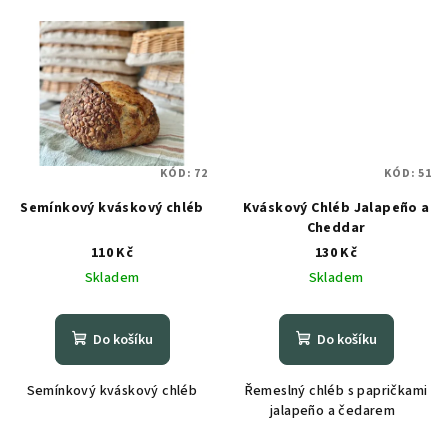
KÓD:
72
KÓD:
51
Semínkový kváskový chléb
Kváskový Chléb Jalapeño a
Cheddar
110 Kč
130 Kč
Skladem
Skladem
Do košíku
Do košíku
Semínkový kváskový chléb
Řemeslný chléb s papričkami
jalapeño a čedarem